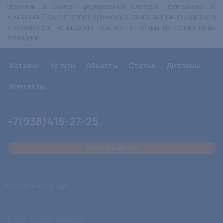
объектов в рамках федеральной целевой программы. И
компания Лазурит-спорт принимает самое активное участие в
комплексном оснащении крытых и открытых спортивных
площадок.
Каталог
Услуги
Объекты
Статьи
Дипломы
Контакты
+7(938)416-27-25
Заказать звонок
Екатеринбург
E-mail: Lazurit-e@mail.ru