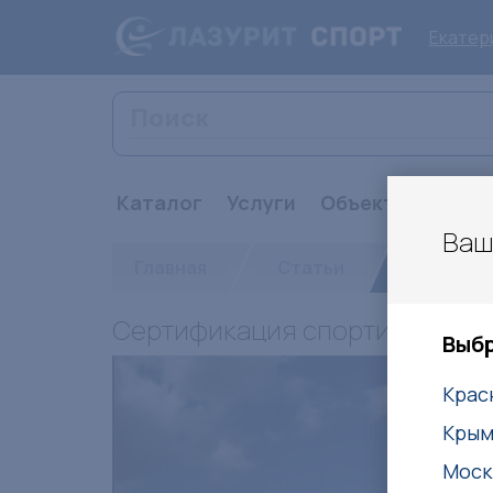
Екатер
Каталог
Услуги
Объекты
Стат
Ваш
Главная
Статьи
Сертифик
Сертификация спортивных со
Выбр
Крас
Кры
Моск