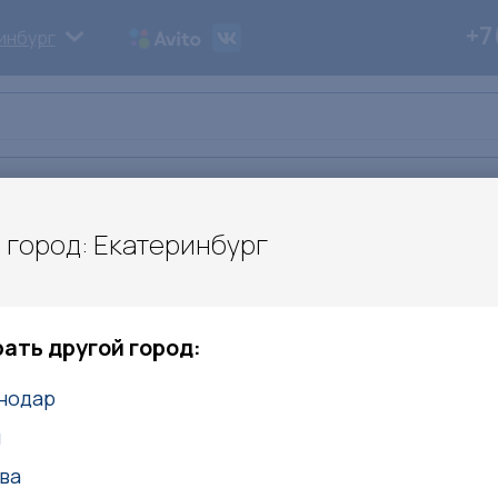
+7
инбург
ьи
Дипломы
Контакты
 город: Екатеринбург
ация спортивных сооружений
оружений
ать другой город:
нодар
м
ва