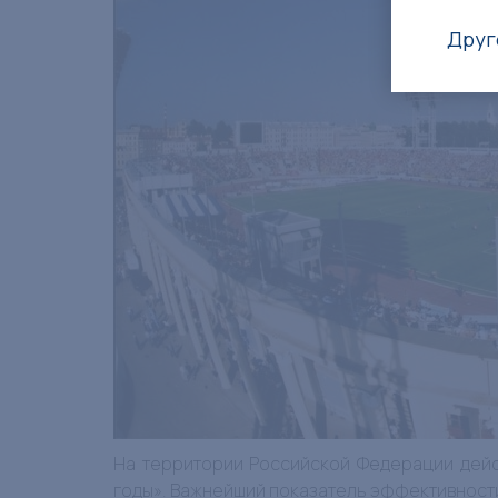
Друг
На территории Российской Федерации дейс
годы». Важнейший показатель эффективност