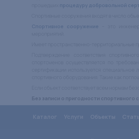
прошедших
процедуру добровольной сер
Спортивные сооружения входят в число объе
Спортивное сооружение
– это инженер
мероприятий.
Имеет пространственно-территориальные г
Подтверждение соответствия спортивно
спортсменов осуществляется по требова
сертификации используется специальное 
спортивного оборудования. Такие как погло
Если объект соответствует всем нормам без
Без записи о пригодности спортивного с
Каталог
Услуги
Объекты
Стат