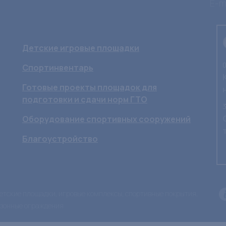
E-ma
Детские игровые площадки
0
Спортинвентарь
Готовые проекты площадок для
подготовки и сдачи норм ГТО
3
Оборудование спортивных сооружений
Благоустройство
 детские площадки, игровые комплексы, спортивные покрытия,
азонные ограждения