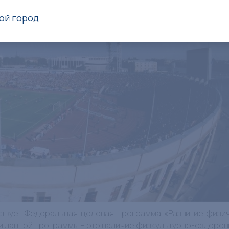
ой город
твует Федеральная целевая программа «Развитие физиче
и данной программы – это наличие физкультурно-оздорови