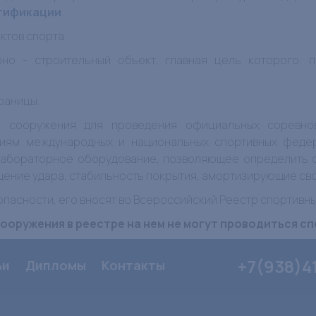
тификации
.
ктов спорта.
но - строительный объект, главная цель которого: 
раницы.
го сооружения для проведения официальных соревно
ниям международных и национальных спортивных феде
лабораторное оборудование, позволяющее определить о
щение удара, стабильность покрытия, амортизирующие сво
опасности, его вносят во Всероссийский Реестр спортивн
ооружения в реестре на нем не могут проводиться с
+7(938)4
ьи
Дипломы
Контакты