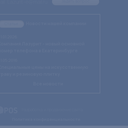
il: Lazurit-e@mail.ru
Задать вопрос
Новости нашей компании
Статьи
1.01.2026
Компания Лазурит - новый основной
номер телефона в Екатеринбурге
1.05.2016
Специальные цены на искусственную
траву и резиновую плитку
Все новости
Разработка и продвижение сайта
Политика конфиденциальности