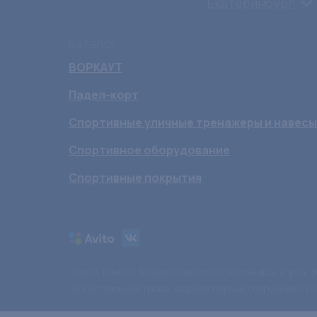
Екатеринбург
Каталог
ВОРКАУТ
Падел-корт
Спортивные уличные тренажеры и навесы
Спортивное оборудование
Спортивные покрытия
Горки, качели, беседки, карусели, песочницы, корты,
искусственная трава, воздухоопорные сооружения, г