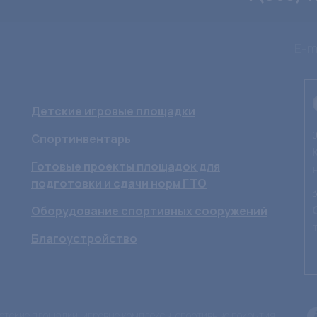
E-ma
Детские игровые площадки
0
Спортинвентарь
Готовые проекты площадок для
подготовки и сдачи норм ГТО
3
Оборудование спортивных сооружений
Благоустройство
 детские площадки, игровые комплексы, спортивные покрытия,