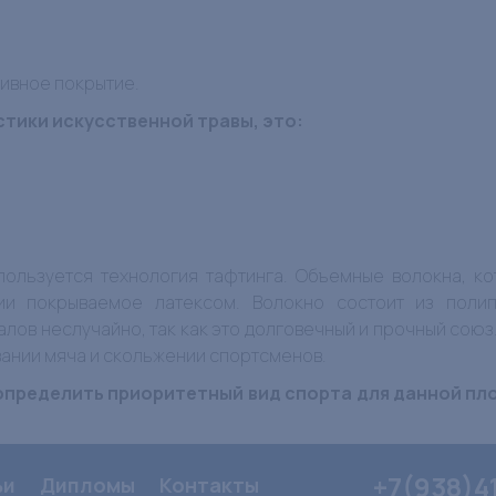
тивное покрытие.
тики искусственной травы, это:
пользуется технология тафтинга. Объемные волокна, ко
вии покрываемое латексом. Волокно состоит из полип
ов неслучайно, так как это долговечный и прочный союз
вании мяча и скольжении спортсменов.
 определить приоритетный вид спорта для данной пл
+7(938)4
ьи
Дипломы
Контакты