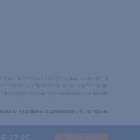
торые имитируют стебли травы, вплетают в
ропилена, полиэтилена и их комбинаций.
. Многократное замораживание и оттаивание
ощадки и уровень соревнований, которые
16-27-25
Заказать звонок