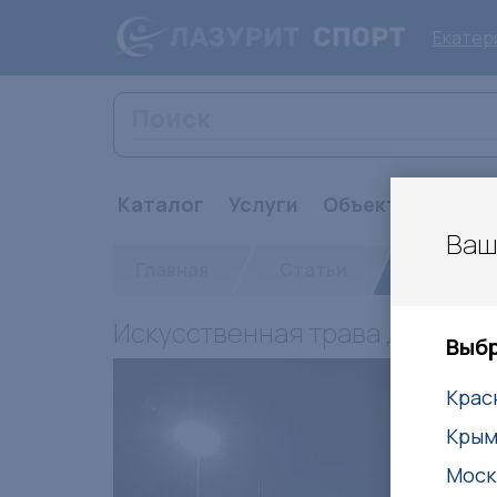
Екатер
Каталог
Услуги
Объекты
Стат
Ваш
Главная
Статьи
Искусств
Искусственная трава для спор
Выбр
Крас
Кры
Моск