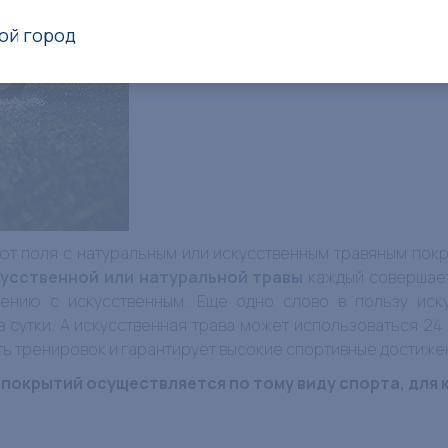
ой город
ют поля с натуральным или искусственным травяным покры
кусственной или натуральной травы
каждый совершает
нению с искусственным. Еще одно слово в пользу иску
 сутки. А искусственная трава может использоваться 24 ч
ть тренировок и гарантирует высокие спортивные достиже
покрытий осуществляется по тому виду спорта, для 