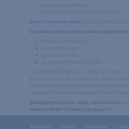
покрытие для тенниса
универсальные травяные покрытия
Искусственная трава
– это рулонное спор
Основные эксплуатационные характерис
Морозоустойчивость
Светоустойчивость
пропускает влагу
не образует застойных зон.
При производстве искусственной травы ис
высокоэластичное основание, впоследст
Использование вышеперечисленных материал
никаким образом не сказывается на отскаки
Выбирая покрытие, надо, прежде всего,
предполагается здесь проводить.
Каталог
Услуги
Объекты
Стат