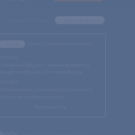
il: Lazurit-e@mail.ru
Задать вопрос
Новости нашей компании
Статьи
1.01.2026
Компания Лазурит - новый основной
номер телефона в Екатеринбурге
1.05.2016
Специальные цены на искусственную
траву и резиновую плитку
Все новости
Разработка и продвижение сайта