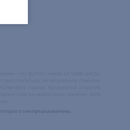
тием – это футбол, хоккей на траве, регби,
 самостоятельно, но натуральное покрытие
сственного газона: натуральное покрытие
аса в сутки и в любой сезон. Конечно, если
ния.
которого они предназначены.