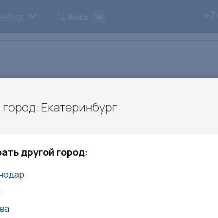
+7
инбург
ьи
Дипломы
Контакты
 город: Екатеринбург
енная трава для спорта и отдыха
та и отдыха
ать другой город:
нодар
м
ва