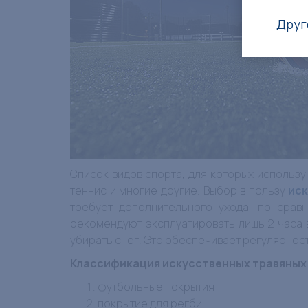
Друг
Список видов спорта, для которых использу
теннис и многие другие. Выбор в пользу
ис
требует дополнительного ухода, по срав
рекомендуют эксплуатировать лишь 2 часа в
убирать снег. Это обеспечивает регулярнос
Классификация искусственных травяных 
футбольные покрытия
покрытие для регби