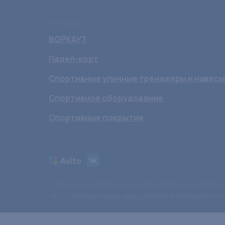
Каталог
ВОРКАУТ
Падел-корт
Спортивные уличные тренажеры и навесы
Спортивное оборудование
Спортивные покрытия
Горки, качели, беседки, карусели, песочницы, корты,
искусственная трава, воздухоопорные сооружения, г