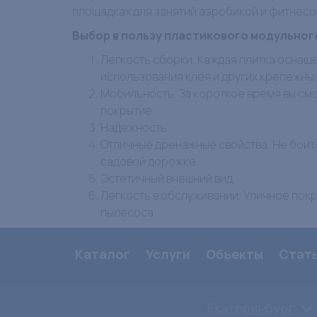
площадках для занятий аэробикой и фитнесом
Выбор в пользу пластикового модульног
Легкость сборки. Каждая плитка оснащ
использования клея и других крепежны
Мобильность. За короткое время вы см
покрытие.
Надежность.
Отличные дренажные свойства. Не боитс
садовой дорожке.
Эстетичный внешний вид.
Легкость в обслуживании. Уличное пок
пылесоса.
Каталог
Услуги
Объекты
Стат
Екатеринбург