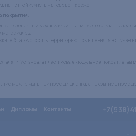
, на летней кухне, в мансарде, гараже.
о покрытия
:
ена закрепочным механизмом. Вы сможете создать идеаль
х материалов.
ожете благоустроить территорию помещения, а в случае
я влаги. Установив пластиковые модульное покрытие, вы мо
рытие можно мыть при помощи шланга, а покрытие в помещ
+7(938)4
ьи
Дипломы
Контакты
E-ma