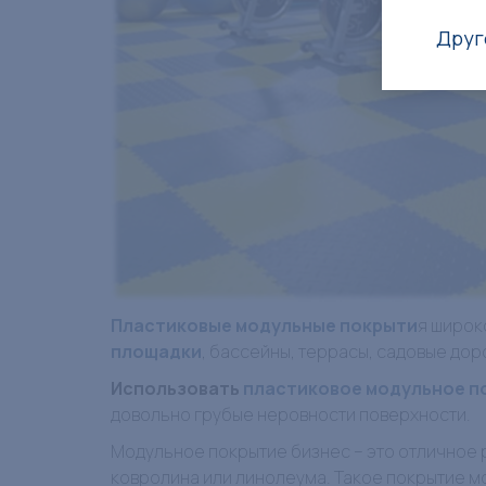
Друг
Пластиковые модульные покрыти
я широк
площадки
, бассейны, террасы, садовые дор
Использовать
пластиковое модульное 
довольно грубые неровности поверхности.
Модульное покрытие бизнес – это отличное 
ковролина или линолеума. Такое покрытие м