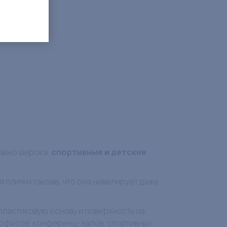
айно широка:
спортивные
и
детские
 плитки такова, что она нивелирует даже
пластиковую основу и поверхность из
 офисов, конференц-залов, спортивных