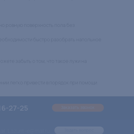
но ровную поверхность пола без
 необходимости быстро разобрать напольное
жете забыть о том, что такое лужи на
ении легко привести в порядок при помощи
16-27-25
Заказать звонок
il: Lazurit-e@mail.ru
Задать вопрос