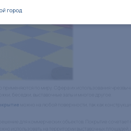
ой город
о применяются по миру. Сфера их использования чрезвыч
ожки, беседки, выставочные залы и многое другое.
покрытие
можно на любой поверхности, так как конструкция
решение для коммерческих объектов. Покрытие сочетает 
ожно использовать на территории выставочных площадей,