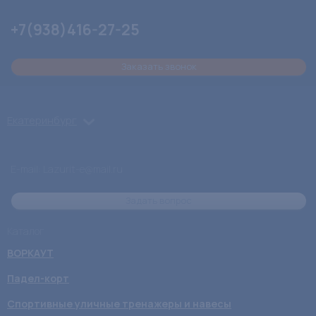
+7(938)416-27-25
Заказать звонок
Екатеринбург
E-mail: Lazurit-e@mail.ru
Задать вопрос
Каталог
ВОРКАУТ
Падел-корт
Спортивные уличные тренажеры и навесы