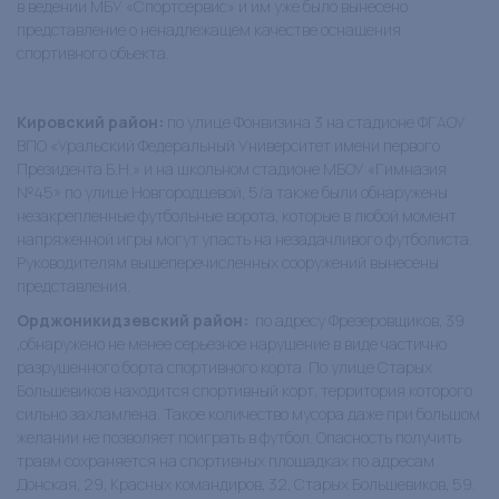
в ведении МБУ «Спортсервис» и им уже было вынесено
представление о ненадлежащем качестве оснащения
спортивного объекта.
Кировский район:
по улице Фонвизина 3 на стадионе ФГАОУ
ВПО «Уральский Федеральный Университет имени первого
Президента Б.Н.» и на школьном стадионе МБОУ «Гимназия
№45» по улице Новгородцевой, 5/а также были обнаружены
незакрепленные футбольные ворота, которые в любой момент
напряженной игры могут упасть на незадачливого футболиста.
Руководителям вышеперечисленных сооружений вынесены
представления.
Орджоникидзевский район:
по адресу Фрезеровщиков, 39
,обнаружено не менее серьезное нарушение в виде частично
разрушенного борта спортивного корта. По улице Старых
Большевиков находится спортивный корт, территория которого
сильно захламлена. Такое количество мусора даже при большом
желании не позволяет поиграть в футбол. Опасность получить
травм сохраняется на спортивных площадках по адресам
Донская, 29, Красных командиров, 32, Старых Большевиков, 59.