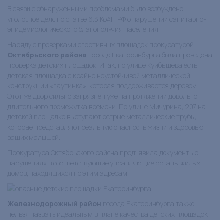
В связи с обнаруженными проблемами было возбуждено
уголовное дело по статье 6.3 КоАП РФ о нарушении санитарно-
эпидемиологического благополучия населения.
Наряду с проверками спортивных площадок прокуратурой
Октябрьского района
города Екатеринбурга была проведена
проверка детских площадок. Итак, по улице Куйбышева есть
детская площадка с крайне неустойчивой металлической
конструкции «паутинка», которая поддерживается деревом.
Этот же двор сильно загрязнен уже на протяжении довольно
длительного промежутка времени. По улице Мичурина, 207 на
детской площадке выступают острые металлические трубы,
которые представляют реальную опасность жизни и здоровью
ваших малышей.
Прокуратура Октябрьского района предъявила документы о
нарушениях в соответствующие управляющие органы жилых
домов, находящихся по этим адресам.
Железнодорожный район
города Екатеринбурга также
нельзя назвать идеальным в плане качества детских площадок