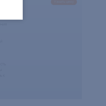
Узнать цену
к
ения
ей
ость
ы
ь к