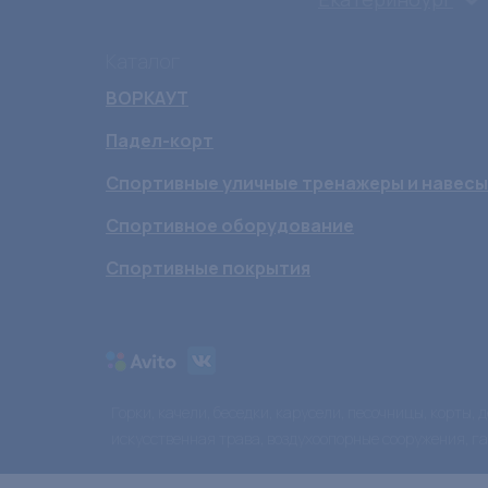
Каталог
ВОРКАУТ
Падел-корт
Спортивные уличные тренажеры и навесы
Спортивное оборудование
Спортивные покрытия
Горки, качели, беседки, карусели, песочницы, корты,
искусственная трава, воздухоопорные сооружения, г