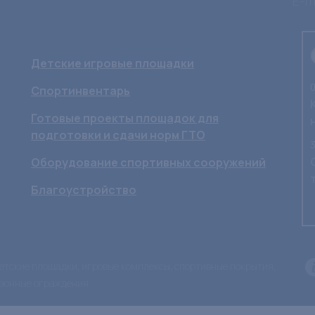
E-ma
Детские игровые площадки
0
Спортинвентарь
Готовые проекты площадок для
подготовки и сдачи норм ГТО
3
Оборудование спортивных сооружений
Благоустройство
 детские площадки, игровые комплексы, спортивные покрытия,
азонные ограждения