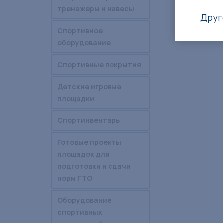
тренажеры и навесы
Друг
Спортивное
оборудование
Спортивные покрытия
Детские игровые
площадки
Спортинвентарь
Готовые проекты
площадок для
подготовки и сдачи
норм ГТО
Оборудование
спортивных