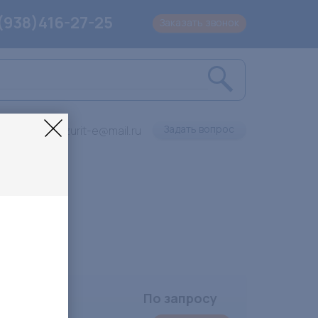
(938)416-27-25
Заказать звонок
Задать вопрос
Lazurit-e@mail.ru
ксы
По запросу