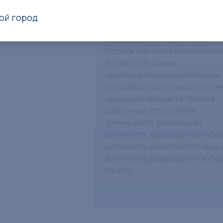
Игровой комплекс Романа
201.19.00 это огромный детский
ой город
мир, в котором любой ребено
найдет для себя увлечение.
Модель идеальна для размещ
во дворах больших
многоквартирных комплексов.
Площадка рассчитана для дет
школьного возраста. Играя в
различные игры у детей
тренируется физическая
активность, развиваются гибк
и ловкость, укрепляются мышц
всего тела, развивается любов
спорту.