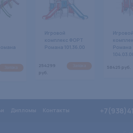
Игровой
Игрово
комплекс ФОРТ
компле
Романа
Романа 101.36.00
Романа
104.03.0
254299
Заявка
58425 руб.
Заявка
руб.
+7(938)4
ьи
Дипломы
Контакты