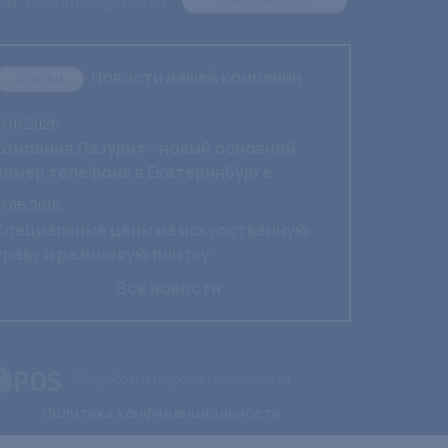
il: Lazurit-e@mail.ru
Новости нашей компании
Статьи
1.01.2026
Компания Лазурит - новый основной
номер телефона в Екатеринбурге
1.05.2016
Специальные цены на искусственную
траву и резиновую плитку
Все новости
Разработка и продвижение сайта
Политика конфиденциальности