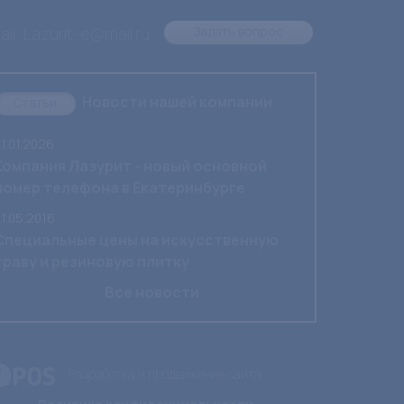
il: Lazurit-e@mail.ru
Задать вопрос
Новости нашей компании
Статьи
1.01.2026
Компания Лазурит - новый основной
номер телефона в Екатеринбурге
1.05.2016
Специальные цены на искусственную
траву и резиновую плитку
Все новости
Разработка и продвижение сайта