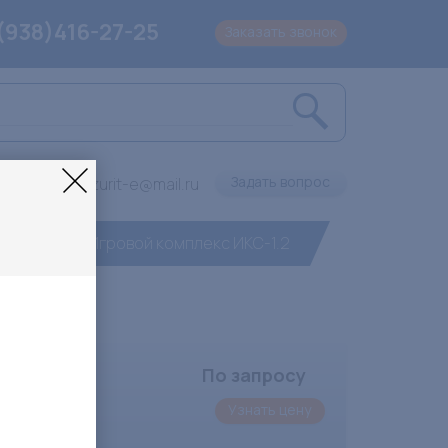
(938)416-27-25
Заказать звонок
Задать вопрос
Lazurit-e@mail.ru
ксы
Игровой комплекс ИКС-1.2
По запросу
Узнать цену