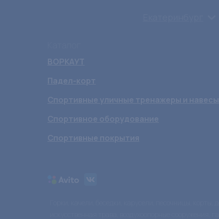
Екатеринбург
Каталог
ВОРКАУТ
Падел-корт
Спортивные уличные тренажеры и навесы
Спортивное оборудование
Спортивные покрытия
Горки, качели, беседки, карусели, песочницы, корты,
искусственная трава, воздухоопорные сооружения, г