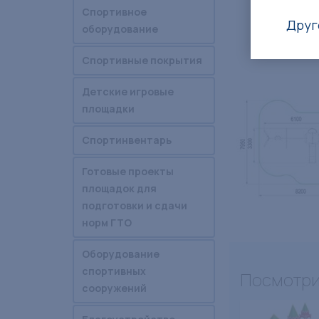
Спортивное
Друг
оборудование
Спортивные покрытия
Детские игровые
площадки
Спортинвентарь
Готовые проекты
площадок для
подготовки и сдачи
норм ГТО
Оборудование
спортивных
Посмотри
сооружений