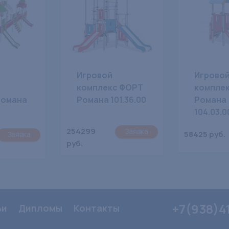
Игровой
Игрово
комплекс ФОРТ
компле
Романа
Романа 101.36.00
Романа
104.03.0
254299
Заявка
58425 руб.
Заявка
руб.
+7(938)4
ьи
Дипломы
Контакты