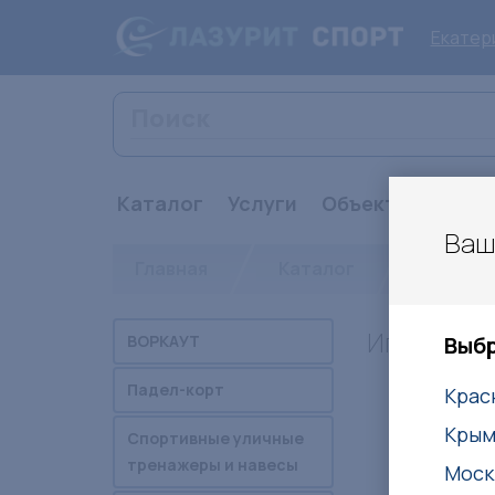
Екатер
Каталог
Услуги
Объекты
Стат
Ваш
Главная
Каталог
Детски
Игровой к
ВОРКАУТ
Выбр
Падел-корт
Крас
Кры
Спортивные уличные
тренажеры и навесы
Моск