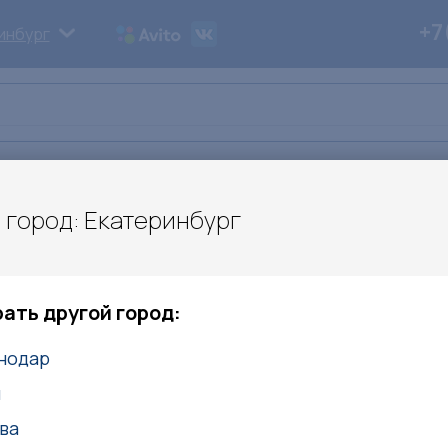
+7
инбург
ьи
Дипломы
Контакты
 город: Екатеринбург
е игровые площадки
Детские игровые компле
омплекс ИКС-1.2
ать другой город:
нодар
Описание
м
(6100х3300х2900)
ва