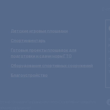
E-ma
Детские игровые площадки
0
Спортинвентарь
Готовые проекты площадок для
подготовки и сдачи норм ГТО
3
Оборудование спортивных сооружений
Благоустройство
 детские площадки, игровые комплексы, спортивные покрытия,
азонные ограждения