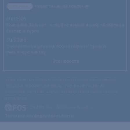
Новости нашей компании
Статьи
01.01.2026
Компания Лазурит - новый основной номер телефона в
Екатеринбурге
31.05.2016
Специальные цены на искусственную траву и
резиновую плитку
Все новости
Горки, качели, беседки, карусели, песочницы, корты, детские
площадки, игровые комплексы, спортивные покрытия,
искусственная трава, воздухоопорные сооружения, газонные
ограждения
Разработка и продвижение сайта
Политика конфиденциальности