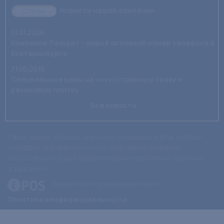
Новости нашей компании
Статьи
01.01.2026
Компания Лазурит - новый основной номер телефона в
Екатеринбурге
31.05.2016
Специальные цены на искусственную траву и
резиновую плитку
Все новости
Горки, качели, беседки, карусели, песочницы, корты, детские
площадки, игровые комплексы, спортивные покрытия,
искусственная трава, воздухоопорные сооружения, газонные
ограждения
Разработка и продвижение сайта
Политика конфиденциальности