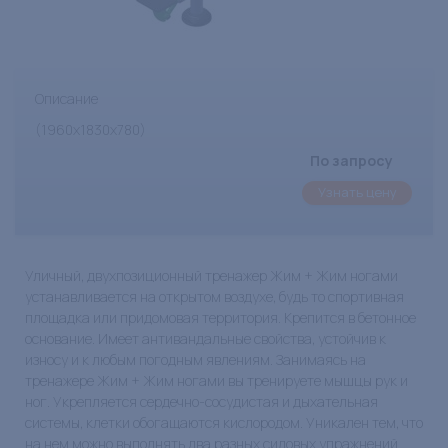
Описание
(1960х1830х780)
По запросу
Узнать цену
Уличный, двухпозиционный тренажер Жим + Жим ногами
устанавливается на открытом воздухе, будь то спортивная
площадка или придомовая территория. Крепится в бетонное
основание. Имеет антивандальные свойства, устойчив к
износу и к любым погодным явлениям. Занимаясь на
тренажере Жим + Жим ногами вы тренируете мышцы рук и
ног. Укрепляется сердечно-сосудистая и дыхательная
системы, клетки обогащаются кислородом. Уникален тем, что
на нем можно выполнять два разных силовых упражнений.