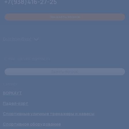
+7(938)416-27-25
Заказать звонок
Екатеринбург
E-mail: Lazurit-e@mail.ru
Задать вопрос
Каталог
ВОРКАУТ
Падел-корт
Спортивные уличные тренажеры и навесы
Спортивное оборудование