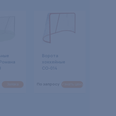
ьные
Ворота
 Романа
хоккейные
0
СО-014
По запросу
Заявка
Узнать цену