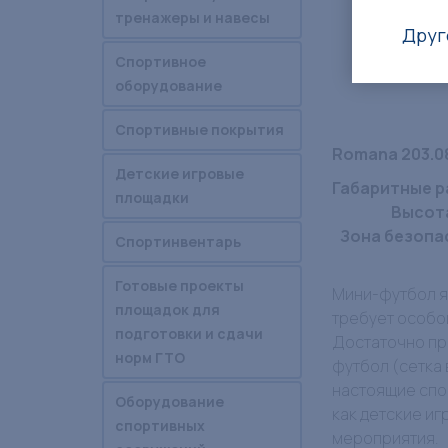
тренажеры и навесы
Друг
Спортивное
оборудование
Спортивные покрытия
Romana 203.0
Детские игровые
Габаритные р
площадки
Высота
Зона безопа
Спортинвентарь
Готовые проекты
Мини-футбол я
площадок для
требует особой
подготовки и сдачи
Достаточно пр
норм ГТО
футбол (сетка 
настоящие спор
Оборудование
как детские иг
спортивных
мероприятия.