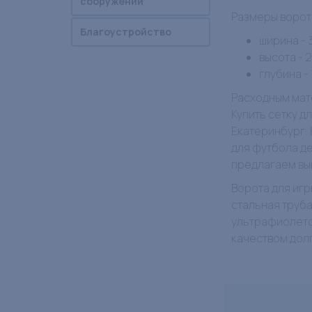
сооружений
Размеры ворот
Благоустройство
ширина - 
высота - 
глубина -
Расходным мат
Купить сетку д
Екатеринбург.
для футбола де
предлагаем вы
Ворота для игр
стальная труб
ультрафиолето
качеством дол