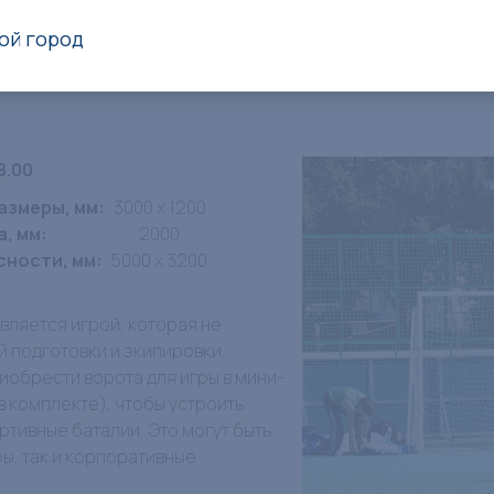
ой город
8.00
азмеры, мм:
3000 x 1200
, мм:
2000
сности, мм:
5000 x 3200
вляется игрой, которая не
 подготовки и экипировки.
иобрести ворота для игры в мини-
в комплекте), чтобы устроить
тивные баталии. Это могут быть
ры, так и корпоративные