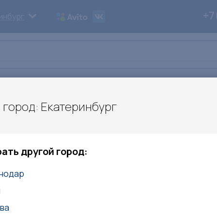
+7
инбург
ьи
Дипломы
Контакты
 город: Екатеринбург
УТ
Вивана
ние для воркаута вивана
ать другой город:
нодар
телю:
ЛАЗУРИТ
Romana
Вивана
Диком
м
ья
Комплексы
Турники
Лавки
Рукоходы
Пол
ва