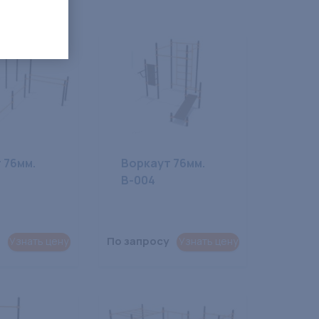
 76мм.
Воркаут 76мм.
В-004
По запросу
Узнать цену
Узнать цену