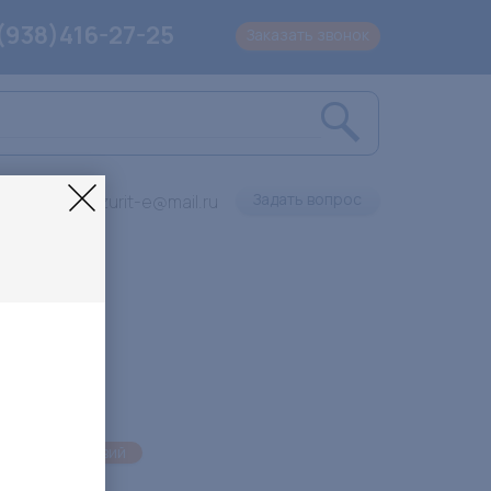
(938)416-27-25
Заказать звонок
Задать вопрос
Lazurit-e@mail.ru
оса препятствий