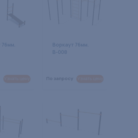
 76мм.
Воркаут 76мм.
В-008
По запросу
Узнать цену
Узнать цену