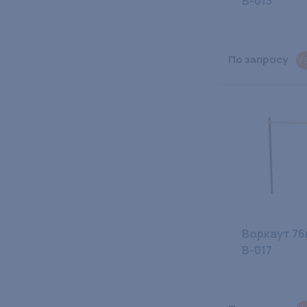
В-013
По запросу
У
Воркаут 76
В-017