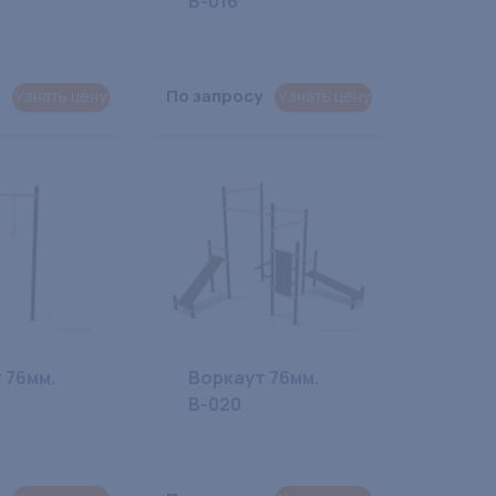
В-016
По запросу
Узнать цену
Узнать цену
 76мм.
Воркаут 76мм.
В-020