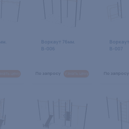
мм.
Воркаут 76мм.
Воркаут
В-006
В-007
По запросу
По запросу
знать цену
Узнать цену