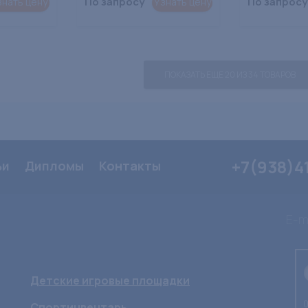
По запросу
По запросу
знать цену
Узнать цену
ПОКАЗАТЬ ЕЩЕ 20 ИЗ 34 ТОВАРОВ
+7(938)4
ьи
Дипломы
Контакты
E-ma
Детские игровые площадки
0
Спортинвентарь