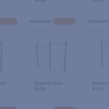
В-014
В-015
По запросу
По запросу
знать цену
Узнать цену
мм.
Воркаут 76мм.
Воркаут
В-018
В-019