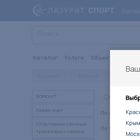
Екатер
Каталог
Услуги
Объекты
Стат
Ваш
Главная
Каталог
ВОРКА
Оборудова
ВОРКАУТ
Выбр
Падел-корт
Крас
По производи
Кры
Спортивные уличные
По типу:
Брус
тренажеры и навесы
Моск