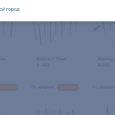
ой город
мм.
Воркаут 76мм.
Воркаут
В-002
В-003
По запросу
По запросу
знать цену
Узнать цену