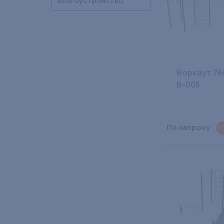
Благоустройство
Воркаут 76
В-005
По запросу
У