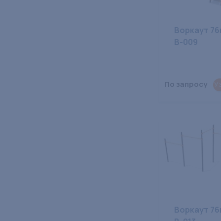
Воркаут 76
В-009
По запросу
У
Воркаут 76