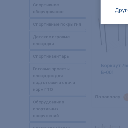
Спортивное
Друг
оборудование
Спортивные покрытия
Детские игровые
площадки
Спортинвентарь
Воркаут 76
Готовые проекты
В-001
площадок для
подготовки и сдачи
норм ГТО
По запросу
У
Оборудование
спортивных
сооружений