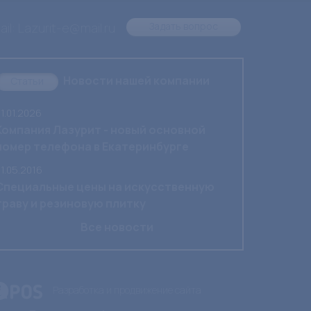
il: Lazurit-e@mail.ru
Задать вопрос
Новости нашей компании
Статьи
1.01.2026
Компания Лазурит - новый основной
номер телефона в Екатеринбурге
1.05.2016
Специальные цены на искусственную
траву и резиновую плитку
Все новости
Разработка и продвижение сайта