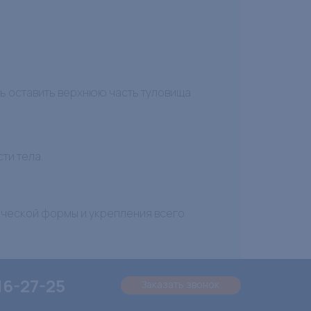
сь оставить верхнюю часть туловища
ти тела.
ческой формы и укрепления всего
16-27-25
Заказать звонок