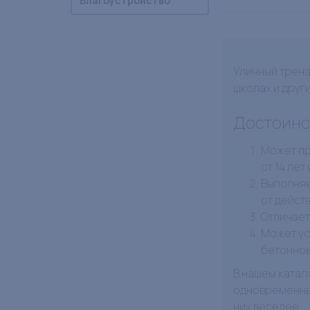
Благоустройство
Уличный трена
школах и друг
Достоинс
Может пр
от 14 лет
Выполняе
от дейст
Отличает
Может ус
бетонное
В нашем катал
одновременных
них веселее.