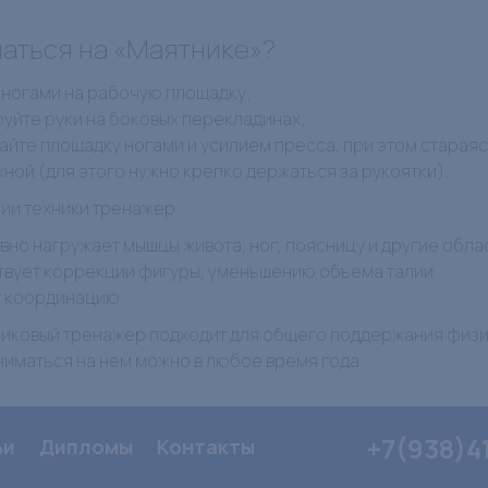
маться на «Маятнике»?
 ногами на рабочую площадку;
уйте руки на боковых перекладинах;
айте площадку ногами и усилием пресса, при этом старая
ной (для этого нужно крепко держаться за рукоятки).
ии техники тренажер:
но нагружает мышцы живота, ног, поясницу и другие облас
вует коррекции фигуры, уменьшению объема талии.
 координацию.
никовый тренажер подходит для общего поддержания физи
ниматься на нем можно в любое время года.
+7(938)4
ьи
Дипломы
Контакты