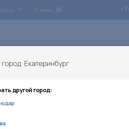
+7
инбург
ьи
Дипломы
Контакты
 город: Екатеринбург
вные уличные тренажеры и навесы
Тренажеры
вый тренажер
ать другой город:
нодар
сья
Верхняя тяга
Гребля
Жим
Жим ногами
м
еры:
Велотренажеры
Дисковые
Лыжники
Маятн
ва