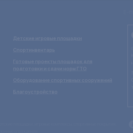
E-ma
Детские игровые площадки
0
Спортинвентарь
Готовые проекты площадок для
подготовки и сдачи норм ГТО
3
Оборудование спортивных сооружений
Благоустройство
 детские площадки, игровые комплексы, спортивные покрытия,
азонные ограждения