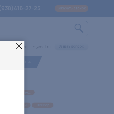
(938)416-27-25
Заказать звонок
Задать вопрос
Lazurit-e@mail.ru
Маятник
Пресс
Флекс
ик
Шаговый
Шейкер