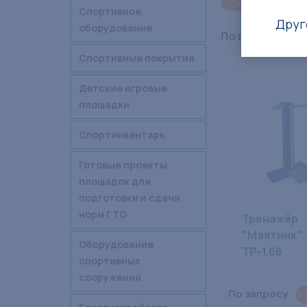
Эллиптический
Спортивное
Друг
оборудование
По производи
Спортивные покрытия
Детские игровые
площадки
Спортинвентарь
Готовые проекты
площадок для
подготовки и сдачи
норм ГТО
Тренажёр
"Маятник"
Оборудование
ТР-1.66
спортивных
сооружений
По запросу
У