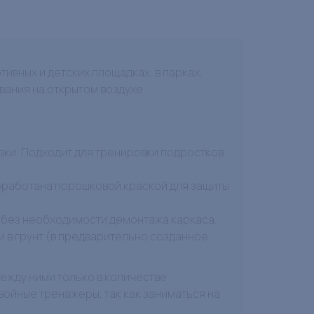
ивных и детских площадках, в парках,
вания на открытом воздухе.
ки. Подходит для тренировки подростков
бработана порошковой краской для защиты
 без необходимости демонтажа каркаса.
и в грунт (в предварительно созданное
ежду ними только в количестве
ойные тренажеры, так как заниматься на