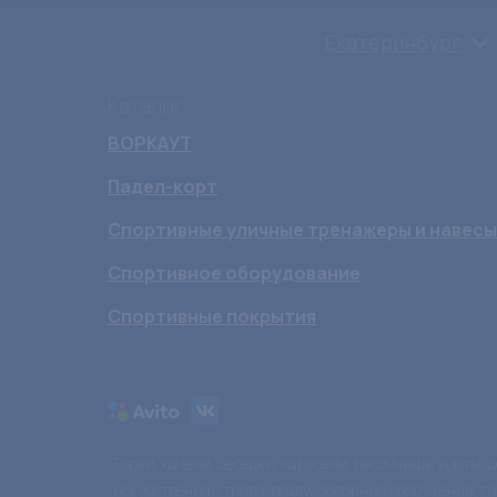
Екатеринбург
Каталог
ВОРКАУТ
Падел-корт
Спортивные уличные тренажеры и навесы
Спортивное оборудование
Спортивные покрытия
Горки, качели, беседки, карусели, песочницы, корты,
искусственная трава, воздухоопорные сооружения, г