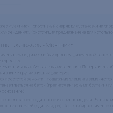
жер «Маятник» – спортивный снаряд для установки на спорт
их учреждениях. Конструкция предназначена для использо
тва тренажера «Маятник»
именяться людьми с любым уровнем физической подготов
 и взрослых.
тся из прочных и безопасных материалов. Поверхность о
вия влаги и других внешних факторов.
ся простотой ремонта – подвижные элементы заменяются
танавливаться на бетон (крепится анкерными болтами) ил
 основание).
оге представлены одиночные и двойные модели. Разница м
 пользователей (один или два). Чаще выбирают именно дв