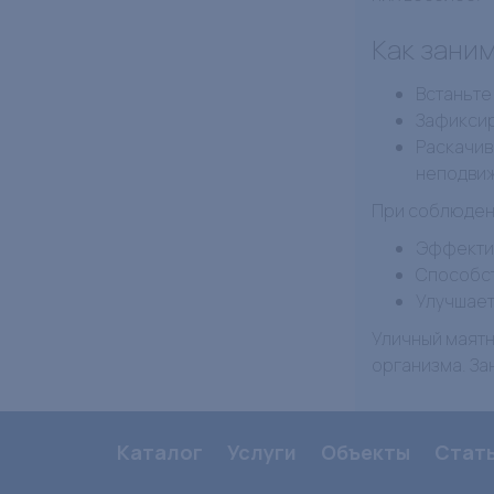
Как зани
Встаньте
Зафиксир
Раскачив
неподвиж
При соблюден
Эффектив
Способст
Улучшает
Уличный маят
организма. За
Каталог
Услуги
Объекты
Стат