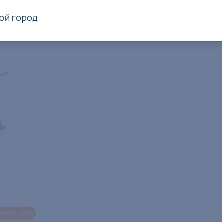
ой город
телю:
Вивана
Диком
знать цену