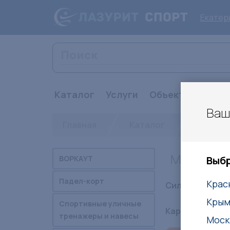
Екатер
Каталог
Услуги
Объекты
Стат
Ваш
Главная
Каталог
Спорти
Маятнико
ВОРКАУТ
Выбр
Падел-корт
Крас
Силовые:
Бру
Кры
Спортивные уличные
Кардиотренаж
тренажеры и навесы
Моск